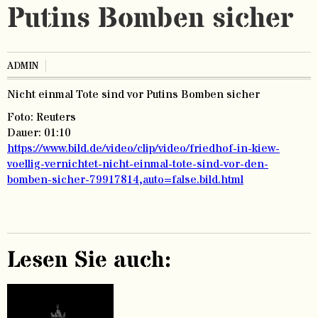
Putins Bomben sicher
ADMIN
Nicht einmal Tote sind vor Putins Bomben sicher
Foto: Reuters
Dauer: 01:10
https://www.bild.de/video/clip/video/friedhof-in-kiew-
voellig-vernichtet-nicht-einmal-tote-sind-vor-den-
bomben-sicher-79917814,auto=false.bild.html
Lesen Sie auch: