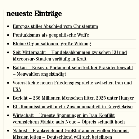
neueste Einträge
Europas stiller Abschied vom Christentum
Panturkismus als geopolitische Waffe
Kleine Organisationen, große Wirkung
Seit Mitternacht – Handelsabkommen zwischen EU und
Mercorsur-Staaten vorläufig in Kraft
Balkan – Kosovo: Parlament scheitert bei Präsidentenwahl
– Neuwahlen angekündigt
Vorerst keine neuen Friedensgespräche zwischen Iran und
USA
Bericht – 266 Millionen Menschen litten 2025 unter Hunger
EU-Kommission will mehr Zusammenarbeit in Energiekrise
Wirtschaft – Erneute Spannungen im Iran-Konflikt
verunsichern Märkte aufs Neue – Ölpreis schnellt hoch
Nahost – Frankreich und Großbritannien wollen Hormus-
Mission leiten – Deutschland will sich beteiligen