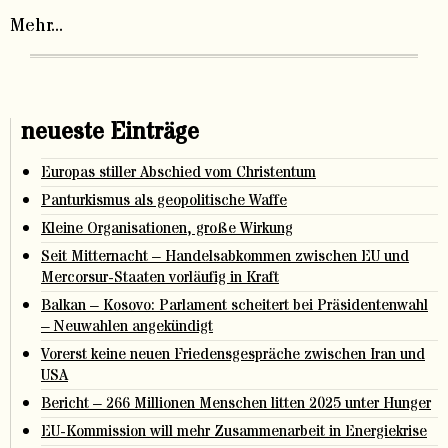
Mehr...
neueste Einträge
Europas stiller Abschied vom Christentum
Panturkismus als geopolitische Waffe
Kleine Organisationen, große Wirkung
Seit Mitternacht – Handelsabkommen zwischen EU und
Mercorsur-Staaten vorläufig in Kraft
Balkan – Kosovo: Parlament scheitert bei Präsidentenwahl
– Neuwahlen angekündigt
Vorerst keine neuen Friedensgespräche zwischen Iran und
USA
Bericht – 266 Millionen Menschen litten 2025 unter Hunger
EU-Kommission will mehr Zusammenarbeit in Energiekrise