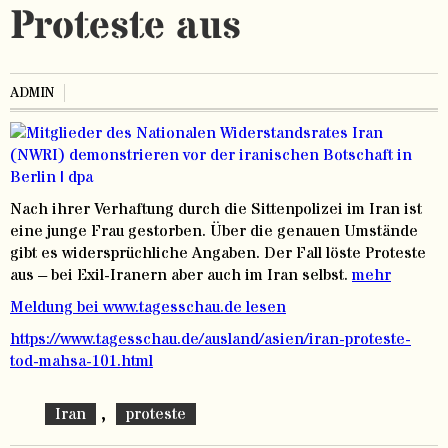
Proteste aus
ADMIN
Nach ihrer Verhaftung durch die Sittenpolizei im Iran ist
eine junge Frau gestorben. Über die genauen Umstände
gibt es widersprüchliche Angaben. Der Fall löste Proteste
aus – bei Exil-Iranern aber auch im Iran selbst.
mehr
Meldung bei www.tagesschau.de lesen
https://www.tagesschau.de/ausland/asien/iran-proteste-
tod-mahsa-101.html
,
Iran
proteste