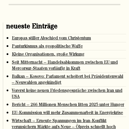
neueste Einträge
Europas stiller Abschied vom Christentum
Panturkismus als geopolitische Waffe
Kleine Organisationen, große Wirkung
Seit Mitternacht – Handelsabkommen zwischen EU und
Mercorsur-Staaten vorläufig in Kraft
Balkan – Kosovo: Parlament scheitert bei Präsidentenwahl
– Neuwahlen angekündigt
Vorerst keine neuen Friedensgespräche zwischen Iran und
USA
Bericht – 266 Millionen Menschen litten 2025 unter Hunger
EU-Kommission will mehr Zusammenarbeit in Energiekrise
Wirtschaft – Erneute Spannungen im Iran-Konflikt
verunsichern Märkte aufs Neue – Ölpreis schnellt hoch