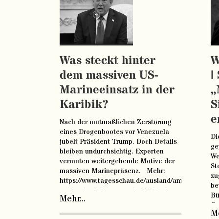
Was steckt hinter
W
dem massiven US-
|
Marineeinsatz in der
„
Karibik?
S
e
Nach der mutmaßlichen Zerstörung
eines Drogenbootes vor Venezuela
Di
jubelt Präsident Trump. Doch Details
ge
bleiben undurchsichtig. Experten
We
vermuten weitergehende Motive der
St
massiven Marinepräsenz. Mehr:
zu
https://www.tagesschau.de/ausland/amerika/usa-
be
marine-karibik-venezuela-100.html
Bü
Mehr...
Ge
Me
be