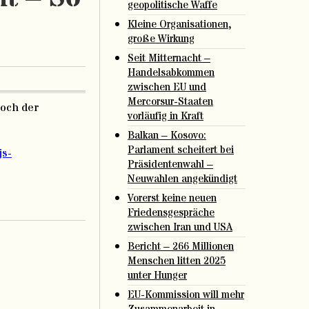
geopolitische Waffe
Kleine Organisationen,
große Wirkung
Seit Mitternacht –
Handelsabkommen
zwischen EU und
Mercorsur-Staaten
Doch der
vorläufig in Kraft
Balkan – Kosovo:
Parlament scheitert bei
js-
Präsidentenwahl –
Neuwahlen angekündigt
Vorerst keine neuen
Friedensgespräche
zwischen Iran und USA
Bericht – 266 Millionen
Menschen litten 2025
unter Hunger
EU-Kommission will mehr