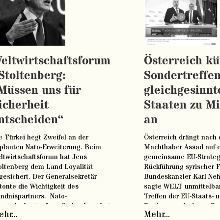
eltwirtschaftsforum
Österreich kü
 Stoltenberg:
Sondertreffen
Müssen uns für
gleichgesinnt
icherheit
Staaten zu Mi
ntscheiden“
an
e Türkei hegt Zweifel an der
Österreich drängt nach
planten Nato-Erweiterung. Beim
Machthaber Assad auf 
ltwirtschaftsforum hat Jens
gemeinsame EU-Strateg
oltenberg dem Land Loyalität
Rückführung syrischer F
gesichert. Der Generalsekretär
Bundeskanzler Karl N
tonte die Wichtigkeit des
sagte WELT unmittelba
ndnispartners. Nato-
Treffen der EU-Staats- 
neralsekretär Jens Stoltenberg hat
Regierungschefs am Do
hr...
Mehr...
im Weltwirtschaftsforum im
Brüssel: „Europa brauc