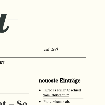
seit 2019
RT
neueste Einträge
Europas stiller Abschied
vom Christentum
ht – So
Panturkismus als