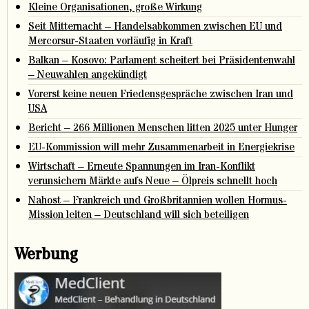
Kleine Organisationen, große Wirkung
Seit Mitternacht – Handelsabkommen zwischen EU und
Mercorsur-Staaten vorläufig in Kraft
Balkan – Kosovo: Parlament scheitert bei Präsidentenwahl
– Neuwahlen angekündigt
Vorerst keine neuen Friedensgespräche zwischen Iran und
USA
Bericht – 266 Millionen Menschen litten 2025 unter Hunger
EU-Kommission will mehr Zusammenarbeit in Energiekrise
Wirtschaft – Erneute Spannungen im Iran-Konflikt
verunsichern Märkte aufs Neue – Ölpreis schnellt hoch
Nahost – Frankreich und Großbritannien wollen Hormus-
Mission leiten – Deutschland will sich beteiligen
Werbung