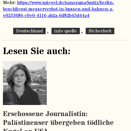
Mehr:
https://www.spiegel.de/panorama/justiz/berlin-
beschliesst-messerverbot-in-bussen-und-bahnen-a-
e0253686-c0e0-4116-ab2a-6d82b45d44a4
,
,
Deutschland
info quelle
Sicherheit
Lesen Sie auch:
Erschossene Journalistin:
Palästinenser übergeben tödliche