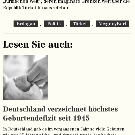
„türkischen Welt“, deren imaginäre Grenzen weit über die
Republik Türkei hinausreichen.
,
,
,
Erdogan
Politik
Türkei
YevgenyBort
Lesen Sie auch:
Deutschland verzeichnet höchstes
Geburtendefizit seit 1945
In Deutschland gab es im vergangenen Jahr so viele Geburten