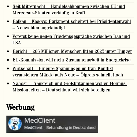
Seit Mitternacht – Handelsabkommen zwischen EU und
Mercorsur-Staaten vorläufig in Kraft
Balkan – Kosovo: Parlament scheitert bei Präsidentenwahl
– Neuwahlen angekündigt
Vorerst keine neuen Friedensgespräche zwischen Iran und
USA
Bericht – 266 Millionen Menschen litten 2025 unter Hunger
EU-Kommission will mehr Zusammenarbeit in Energiekrise
Wirtschaft – Erneute Spannungen im Iran-Konflikt
verunsichern Märkte aufs Neue – Ölpreis schnellt hoch
Nahost – Frankreich und Großbritannien wollen Hormus-
Mission leiten – Deutschland will sich beteiligen
Werbung