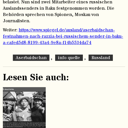
belastet. Nun sind zwei Mitarbeiter eines russischen
Auslandssenders in Baku festgenommen worden. Die
Behörden sprechen von Spionen, Moskau von
Journalisten.
Weiter:
https://www.spiegel.de/ausland/aserbaidschan-
festnahmen-nach-razzia-bei-russischem-sender-in-baku-
a-cafed5d8-8199-43a4-9e8a-f14b5534da74
,
,
Aserbaidschan
info quelle
Russland
Lesen Sie auch: