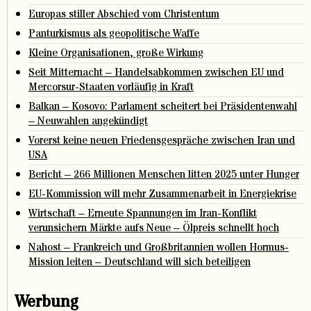
Europas stiller Abschied vom Christentum
Panturkismus als geopolitische Waffe
Kleine Organisationen, große Wirkung
Seit Mitternacht – Handelsabkommen zwischen EU und
Mercorsur-Staaten vorläufig in Kraft
Balkan – Kosovo: Parlament scheitert bei Präsidentenwahl
– Neuwahlen angekündigt
Vorerst keine neuen Friedensgespräche zwischen Iran und
USA
Bericht – 266 Millionen Menschen litten 2025 unter Hunger
EU-Kommission will mehr Zusammenarbeit in Energiekrise
Wirtschaft – Erneute Spannungen im Iran-Konflikt
verunsichern Märkte aufs Neue – Ölpreis schnellt hoch
Nahost – Frankreich und Großbritannien wollen Hormus-
Mission leiten – Deutschland will sich beteiligen
Werbung