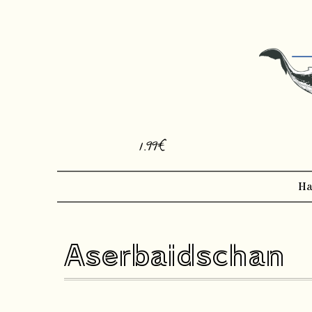
1.99€
Ha
Aserbaidschan