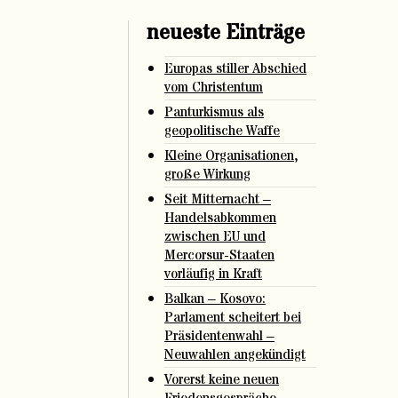
neueste Einträge
Europas stiller Abschied
vom Christentum
Panturkismus als
geopolitische Waffe
Kleine Organisationen,
große Wirkung
Seit Mitternacht –
Handelsabkommen
zwischen EU und
Mercorsur-Staaten
vorläufig in Kraft
Balkan – Kosovo:
Parlament scheitert bei
Präsidentenwahl –
Neuwahlen angekündigt
Vorerst keine neuen