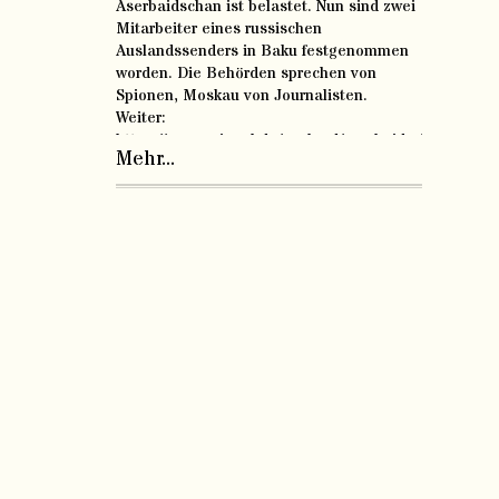
Aserbaidschan ist belastet. Nun sind zwei
Mitarbeiter eines russischen
Auslandssenders in Baku festgenommen
worden. Die Behörden sprechen von
Spionen, Moskau von Journalisten.
Weiter:
https://www.spiegel.de/ausland/aserbaidschan-
Mehr...
festnahmen-nach-razzia-bei-russischem-
sender-in-baku-a-cafed5d8-8199-43a4-9e8a-
f14b5534da74