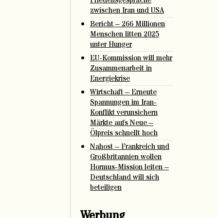
Friedensgespräche
zwischen Iran und USA
Bericht – 266 Millionen
Menschen litten 2025
unter Hunger
EU-Kommission will mehr
Zusammenarbeit in
Energiekrise
Wirtschaft – Erneute
Spannungen im Iran-
Konflikt verunsichern
Märkte aufs Neue –
Ölpreis schnellt hoch
Nahost – Frankreich und
Großbritannien wollen
Hormus-Mission leiten –
Deutschland will sich
beteiligen
Werbung