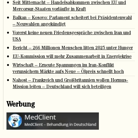
Seit Mitternacht – Handelsabkommen zwischen EU und
Mercorsur-Staaten vorläufig in Kraft
Balkan – Kosovo: Parlament scheitert bei Präsidentenwahl
– Neuwahlen angekündigt
Vorerst keine neuen Friedensgespräche zwischen Iran und
USA
Bericht – 266 Millionen Menschen litten 2025 unter Hunger
EU-Kommission will mehr Zusammenarbeit in Energiekrise
Wirtschaft – Erneute Spannungen im Iran-Konflikt
verunsichern Märkte aufs Neue – Ölpreis schnellt hoch
Nahost – Frankreich und Großbritannien wollen Hormus-
Mission leiten – Deutschland will sich beteiligen
Werbung