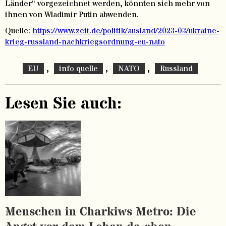
Länder“ vorgezeichnet werden, könnten sich mehr von
ihnen von
Wladimir Putin
abwenden.
Quelle:
https://www.zeit.de/politik/ausland/2023-03/ukraine-
krieg-russland-nachkriegsordnung-eu-nato
,
,
,
EU
info quelle
NATO
Russland
Lesen Sie auch:
Menschen in Charkiws Metro: Die