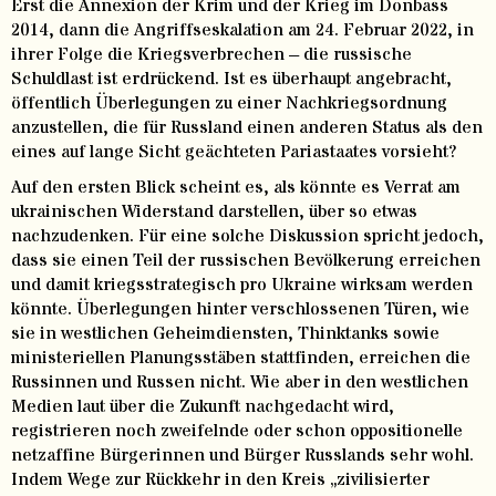
Erst die Annexion der Krim und der Krieg im Donbass
2014, dann die Angriffseskalation am 24. Februar 2022, in
ihrer Folge die Kriegsverbrechen – die russische
Schuldlast ist erdrückend. Ist es überhaupt angebracht,
öffentlich Überlegungen zu einer Nachkriegsordnung
anzustellen, die für
Russland
einen anderen Status als den
eines auf lange Sicht geächteten Pariastaates vorsieht?
Auf den ersten Blick scheint es, als könnte es Verrat am
ukrainischen Widerstand darstellen, über so etwas
nachzudenken. Für eine solche Diskussion spricht jedoch,
dass sie einen Teil der russischen Bevölkerung erreichen
und damit kriegsstrategisch pro Ukraine wirksam werden
könnte. Überlegungen hinter verschlossenen Türen, wie
sie in westlichen Geheimdiensten, Thinktanks sowie
ministeriellen Planungsstäben stattfinden, erreichen die
Russinnen und Russen nicht. Wie aber in den westlichen
Medien laut über die Zukunft nachgedacht wird,
registrieren noch zweifelnde oder schon oppositionelle
netzaffine Bürgerinnen und Bürger Russlands sehr wohl.
Indem Wege zur Rückkehr in den Kreis „zivilisierter