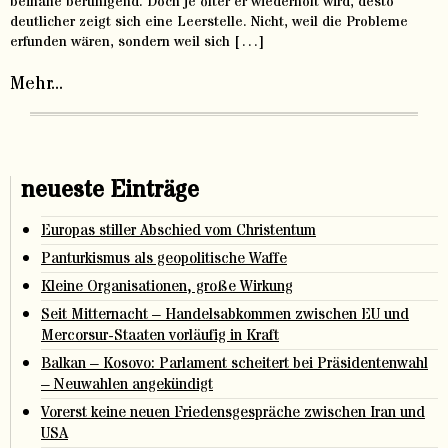
beinahe beruhigend. Doch je öfter er wiederholt wird, desto
deutlicher zeigt sich eine Leerstelle. Nicht, weil die Probleme
erfunden wären, sondern weil sich […]
Mehr...
neueste Einträge
Europas stiller Abschied vom Christentum
Panturkismus als geopolitische Waffe
Kleine Organisationen, große Wirkung
Seit Mitternacht – Handelsabkommen zwischen EU und
Mercorsur-Staaten vorläufig in Kraft
Balkan – Kosovo: Parlament scheitert bei Präsidentenwahl
– Neuwahlen angekündigt
Vorerst keine neuen Friedensgespräche zwischen Iran und
USA