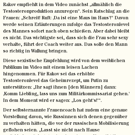
Rakov empfiehlt in dem Video zunächst „allmählich die
Testosteronproduktion anzuregen“. Sein Ratschlag an die
Frauen: „Schreit! Ruft: ‚Da ist eine Maus im Haus‘!“ Davon
werde seinen Erläuterungen zufolge das Testosteronlevel
des Mannes sofort nach oben schießen. Aber dabei bleibt
es nicht. Das wichtigste sei, dass sich die Frau sehr sexy
verhalte, führt der Coach weiter aus. Das solle den Mann
so richtig in Wallung bringen.
Diese sexistische Empfehlung wird von dem weiblichen
Publikum im Video mit einem leisen Lachen
hingenommen. Für Rakov sei das erhöhte
Testosteronlevel das Geheimrezept, um Putin zu
unterstützen: „Ihr sagt ihnen [den Männern] dann:
‚Komm Liebling, lass uns zum Militärkommissariat gehen.‘
In dem Moment wird er sagen: „Los geht‘s!‘“.
Der selbsternannte Frauencoach hat zudem eine genaue
Vorstellung davon, wie Russinnen sich denen gegenüber
zu verhalten hätten, die vor der russischen Mobilisierung
geflohen seien. „Lasst sie nicht nach Hause