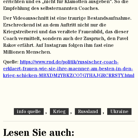
errichten und es „nicht für Klamotten ausgeben“. So die
Empfehlung des selbsternannten Coaches.
Der Videoausschnitt ist eine traurige Bestandsaufnahme.
Erschreckend ist an dem Auftritt nicht nur die
Kriegstreiberei und das veraltete Frauenbild, das dieser
Coach vermittelt, sondern auch der Zuspruch, den Pavel
Rakov erfährt. Auf Instagram folgen ihm fast eine
Millionen Menschen.
Quelle:
https://www.rnd.de/politik/russischer-coach-
erklaert-frauen-wie-sie-ihre-maenner-am-besten-in-den-
krieg-schicken-MBXDM2YBKZCO7GTHAJGRCRRSTY.html
,
,
,
info quelle
Krieg
Russland
Ukraine
Lesen Sie auch: