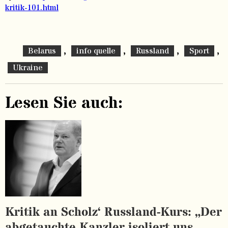
kritik-101.html
,
,
,
,
Belarus
info quelle
Russland
Sport
Ukraine
Lesen Sie auch:
Kritik an Scholz‘ Russland-Kurs: „Der
abgetauchte Kanzler isoliert uns