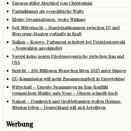
Europas stiller Abschied vom Christentum
Panturkismus als geopolitische Waffe
Kleine Organisationen, große Wirkung
Seit Mitternacht – Handelsabkommen zwischen EU und
Mercorsur-Staaten vorläufig in Kraft
Balkan – Kosovo: Parlament scheitert bei Präsidentenwahl
– Neuwahlen angekündigt
Vorerst keine neuen Friedensgespräche zwischen Iran und
USA
Bericht – 266 Millionen Menschen litten 2025 unter Hunger
EU-Kommission will mehr Zusammenarbeit in Energiekrise
Wirtschaft – Erneute Spannungen im Iran-Konflikt
verunsichern Märkte aufs Neue – Ölpreis schnellt hoch
Nahost – Frankreich und Großbritannien wollen Hormus-
Mission leiten – Deutschland will sich beteiligen
Werbung