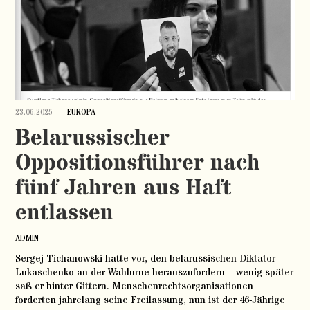
23.06.2025
EUROPA
Belarussischer
Oppositionsführer nach
fünf Jahren aus Haft
entlassen
ADMIN
Sergej Tichanowski hatte vor, den belarussischen Diktator
Lukaschenko an der Wahlurne herauszufordern – wenig später
saß er hinter Gittern. Menschenrechtsorganisationen
forderten jahrelang seine Freilassung, nun ist der 46-Jährige