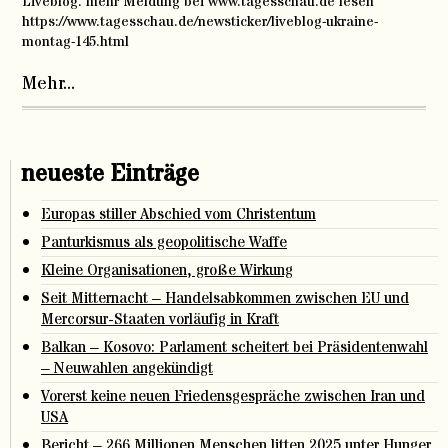
Liveblog. mehr Meldung bei www.tagesschau.de lesen
https://www.tagesschau.de/newsticker/liveblog-ukraine-
montag-145.html
Mehr...
neueste Einträge
Europas stiller Abschied vom Christentum
Panturkismus als geopolitische Waffe
Kleine Organisationen, große Wirkung
Seit Mitternacht – Handelsabkommen zwischen EU und
Mercorsur-Staaten vorläufig in Kraft
Balkan – Kosovo: Parlament scheitert bei Präsidentenwahl
– Neuwahlen angekündigt
Vorerst keine neuen Friedensgespräche zwischen Iran und
USA
Bericht – 266 Millionen Menschen litten 2025 unter Hunger