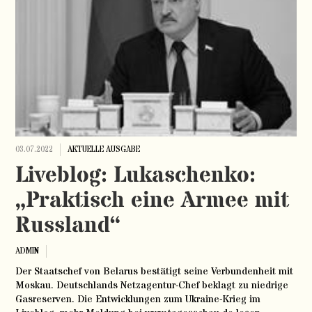
03.07.2022
AKTUELLE AUSGABE
Liveblog: Lukaschenko:
„Praktisch eine Armee mit
Russland“
ADMIN
Der Staatschef von Belarus bestätigt seine Verbundenheit mit
Moskau. Deutschlands Netzagentur-Chef beklagt zu niedrige
Gasreserven. Die Entwicklungen zum Ukraine-Krieg im