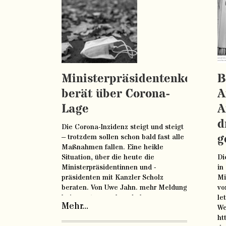
Ministerpräsidentenkonfere
B
berät über Corona-
A
Lage
A
d
Die Corona-Inzidenz steigt und steigt
g
– trotzdem sollen schon bald fast alle
Maßnahmen fallen. Eine heikle
Situation, über die heute die
Di
Ministerpräsidentinnen und -
in
präsidenten mit Kanzler Scholz
Mi
beraten. Von Uwe Jahn. mehr Meldung
vo
bei www.tagesschau.de lesen
le
Mehr...
https://www.tagesschau.de/inland/impfpflicht-
We
bundestag-105.html
ht