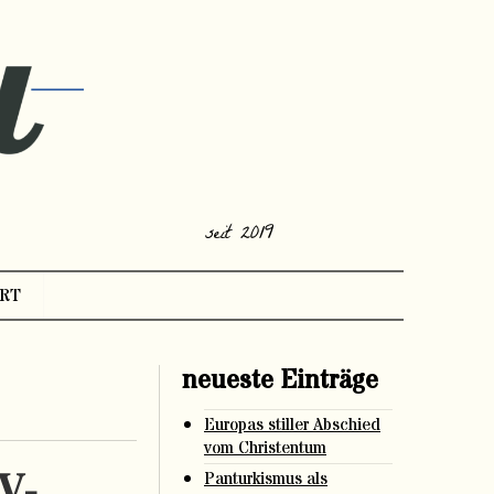
seit 2019
RT
neueste Einträge
Europas stiller Abschied
vom Christentum
V-
Panturkismus als