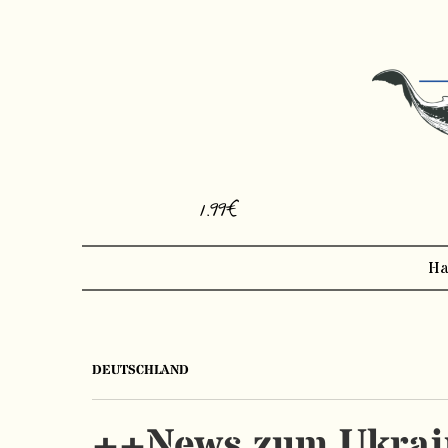
1.99€
Ha
DEUTSCHLAND
++News zum Ukrain