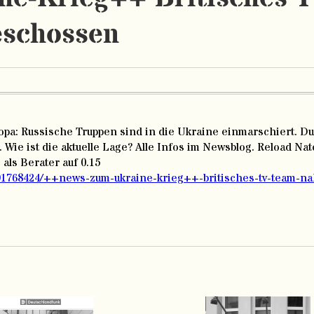
eschossen
opa: Russische Truppen sind in die Ukraine einmarschiert. D
 Wie ist die aktuelle Lage? Alle Infos im Newsblog. Reload Nat
ls Berater auf 0.15
_91768424/++news-zum-ukraine-krieg++-britisches-tv-team-n