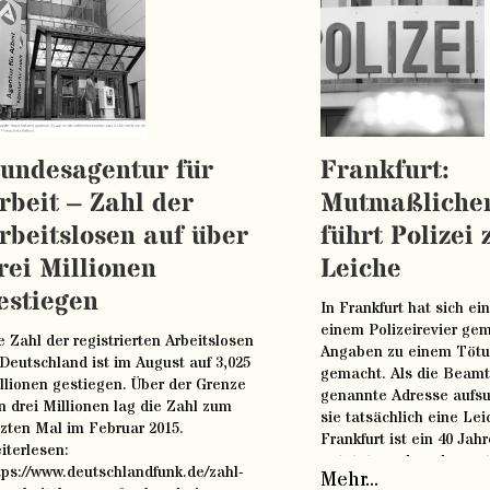
nz
undesagentur für
Frankfurt:
rbeit – Zahl der
Mutmaßlicher
rbeitslosen auf über
führt Polizei 
rei Millionen
Leiche
estiegen
In Frankfurt hat sich ei
einem Polizeirevier ge
e Zahl der registrierten Arbeitslosen
Angaben zu einem Tötu
 Deutschland ist im August auf 3,025
gemacht. Als die Beamt
llionen gestiegen. Über der Grenze
genannte Adresse aufsu
n drei Millionen lag die Zahl zum
sie tatsächlich eine Lei
tzten Mal im Februar 2015.
Frankfurt ist ein 40 Jah
iterlesen:
getötet worden, der mu
tps://www.deutschlandfunk.de/zahl-
Mehr...
Täter stellte sich kurz d