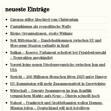
neueste Einträge
Europas stiller Abschied vom Christentum
Panturkismus als geopolitische Waffe
Kleine Organisationen, große Wirkung
Seit Mitternacht – Handelsabkommen zwischen EU und
Mercorsur-Staaten vorläufig in Kraft
Balkan – Kosovo: Parlament scheitert bei Präsidentenwahl
– Neuwahlen angekündigt
Vorerst keine neuen Friedensgespräche zwischen Iran und
USA
Bericht – 266 Millionen Menschen litten 2025 unter Hunger
EU-Kommission will mehr Zusammenarbeit in Energiekrise
Wirtschaft – Erneute Spannungen im Iran-Konflikt
verunsichern Märkte aufs Neue – Ölpreis schnellt hoch
Nahost – Frankreich und Großbritannien wollen Hormus-
Mission leiten – Deutschland will sich beteiligen