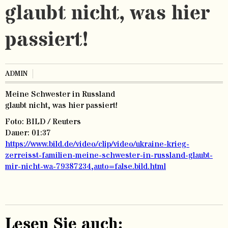
glaubt nicht, was hier
passiert!
ADMIN
Meine Schwester in Russland
glaubt nicht, was hier passiert!
Foto: BILD / Reuters
Dauer: 01:37
https://www.bild.de/video/clip/video/ukraine-krieg-
zerreisst-familien-meine-schwester-in-russland-glaubt-
mir-nicht-wa-79387234,auto=false.bild.html
Lesen Sie auch: