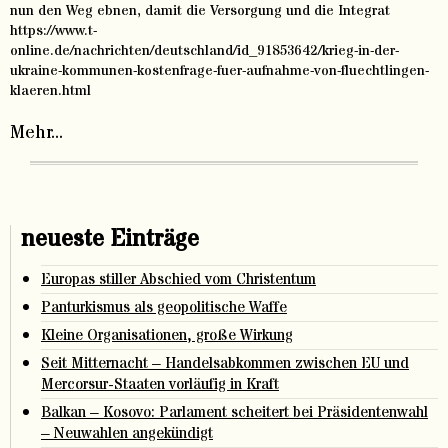
nun den Weg ebnen, damit die Versorgung und die Integrat
https://www.t-
online.de/nachrichten/deutschland/id_91853642/krieg-in-der-
ukraine-kommunen-kostenfrage-fuer-aufnahme-von-fluechtlingen-
klaeren.html
Mehr...
neueste Einträge
Europas stiller Abschied vom Christentum
Panturkismus als geopolitische Waffe
Kleine Organisationen, große Wirkung
Seit Mitternacht – Handelsabkommen zwischen EU und
Mercorsur-Staaten vorläufig in Kraft
Balkan – Kosovo: Parlament scheitert bei Präsidentenwahl
– Neuwahlen angekündigt