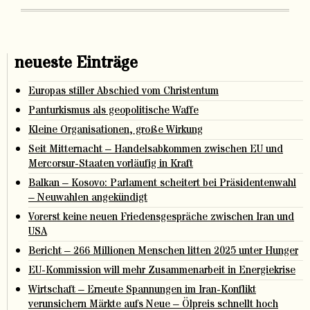
neueste Einträge
Europas stiller Abschied vom Christentum
Panturkismus als geopolitische Waffe
Kleine Organisationen, große Wirkung
Seit Mitternacht – Handelsabkommen zwischen EU und
Mercorsur-Staaten vorläufig in Kraft
Balkan – Kosovo: Parlament scheitert bei Präsidentenwahl
– Neuwahlen angekündigt
Vorerst keine neuen Friedensgespräche zwischen Iran und
USA
Bericht – 266 Millionen Menschen litten 2025 unter Hunger
EU-Kommission will mehr Zusammenarbeit in Energiekrise
Wirtschaft – Erneute Spannungen im Iran-Konflikt
verunsichern Märkte aufs Neue – Ölpreis schnellt hoch