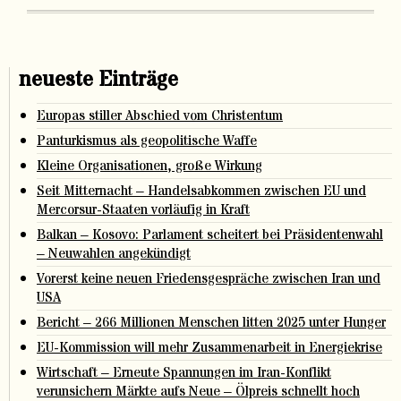
neueste Einträge
Europas stiller Abschied vom Christentum
Panturkismus als geopolitische Waffe
Kleine Organisationen, große Wirkung
Seit Mitternacht – Handelsabkommen zwischen EU und
Mercorsur-Staaten vorläufig in Kraft
Balkan – Kosovo: Parlament scheitert bei Präsidentenwahl
– Neuwahlen angekündigt
Vorerst keine neuen Friedensgespräche zwischen Iran und
USA
Bericht – 266 Millionen Menschen litten 2025 unter Hunger
EU-Kommission will mehr Zusammenarbeit in Energiekrise
Wirtschaft – Erneute Spannungen im Iran-Konflikt
verunsichern Märkte aufs Neue – Ölpreis schnellt hoch