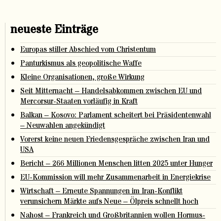
neueste Einträge
Europas stiller Abschied vom Christentum
Panturkismus als geopolitische Waffe
Kleine Organisationen, große Wirkung
Seit Mitternacht – Handelsabkommen zwischen EU und
Mercorsur-Staaten vorläufig in Kraft
Balkan – Kosovo: Parlament scheitert bei Präsidentenwahl
– Neuwahlen angekündigt
Vorerst keine neuen Friedensgespräche zwischen Iran und
USA
Bericht – 266 Millionen Menschen litten 2025 unter Hunger
EU-Kommission will mehr Zusammenarbeit in Energiekrise
Wirtschaft – Erneute Spannungen im Iran-Konflikt
verunsichern Märkte aufs Neue – Ölpreis schnellt hoch
Nahost – Frankreich und Großbritannien wollen Hormus-