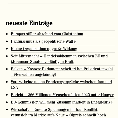
neueste Einträge
Europas stiller Abschied vom Christentum
Panturkismus als geopolitische Waffe
Kleine Organisationen, große Wirkung
Seit Mitternacht – Handelsabkommen zwischen EU und
Mercorsur-Staaten vorläufig in Kraft
Balkan – Kosovo: Parlament scheitert bei Präsidentenwahl
– Neuwahlen angekündigt
Vorerst keine neuen Friedensgespräche zwischen Iran und
USA
Bericht – 266 Millionen Menschen litten 2025 unter Hunger
EU-Kommission will mehr Zusammenarbeit in Energiekrise
Wirtschaft – Erneute Spannungen im Iran-Konflikt
verunsichern Märkte aufs Neue – Ölpreis schnellt hoch