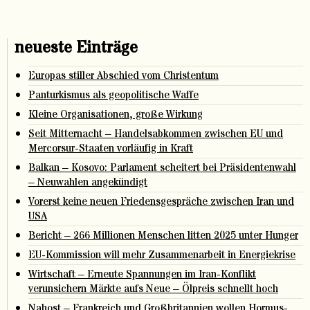
neueste Einträge
Europas stiller Abschied vom Christentum
Panturkismus als geopolitische Waffe
Kleine Organisationen, große Wirkung
Seit Mitternacht – Handelsabkommen zwischen EU und
Mercorsur-Staaten vorläufig in Kraft
Balkan – Kosovo: Parlament scheitert bei Präsidentenwahl
– Neuwahlen angekündigt
Vorerst keine neuen Friedensgespräche zwischen Iran und
USA
Bericht – 266 Millionen Menschen litten 2025 unter Hunger
EU-Kommission will mehr Zusammenarbeit in Energiekrise
Wirtschaft – Erneute Spannungen im Iran-Konflikt
verunsichern Märkte aufs Neue – Ölpreis schnellt hoch
Nahost – Frankreich und Großbritannien wollen Hormus-