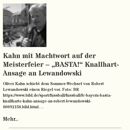
Kahn mit Machtwort auf der
Meisterfeier – „BASTA!“ Knallhart-
Ansage an Lewandowski
Oliver Kahn schiebt dem Sommer-Wechsel von Robert
Lewandowski einen Riegel vor. Foto: BR
https://www.bild.de/sport/fussball/fussball/fc-bayern-basta-
knallharte-kahn-ansage-an-robert-lewandowski-
80092158.bild.html…
Mehr...