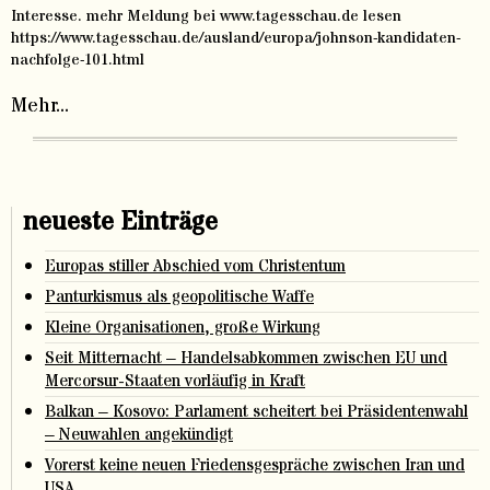
Interesse. mehr Meldung bei www.tagesschau.de lesen
https://www.tagesschau.de/ausland/europa/johnson-kandidaten-
nachfolge-101.html
Mehr...
neueste Einträge
Europas stiller Abschied vom Christentum
Panturkismus als geopolitische Waffe
Kleine Organisationen, große Wirkung
Seit Mitternacht – Handelsabkommen zwischen EU und
Mercorsur-Staaten vorläufig in Kraft
Balkan – Kosovo: Parlament scheitert bei Präsidentenwahl
– Neuwahlen angekündigt
Vorerst keine neuen Friedensgespräche zwischen Iran und
USA