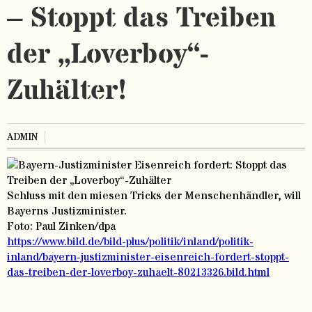
– Stoppt das Treiben
der „Loverboy“-
Zuhälter!
ADMIN
Schluss mit den miesen Tricks der Menschenhändler, will
Bayerns Justizminister.
Foto: Paul Zinken/dpa
https://www.bild.de/bild-plus/politik/inland/politik-
inland/bayern-justizminister-eisenreich-fordert-stoppt-
das-treiben-der-loverboy-zuhaelt-80213326.bild.html