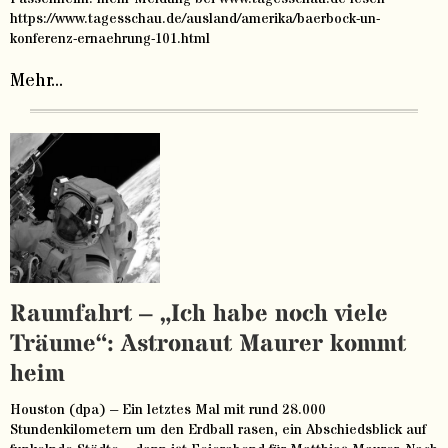
https://www.tagesschau.de/ausland/amerika/baerbock-un-
konferenz-ernaehrung-101.html
Mehr...
Raumfahrt – „Ich habe noch viele
Träume“: Astronaut Maurer kommt
heim
Houston (dpa) – Ein letztes Mal mit rund 28.000
Stundenkilometern um den Erdball rasen, ein Abschiedsblick auf