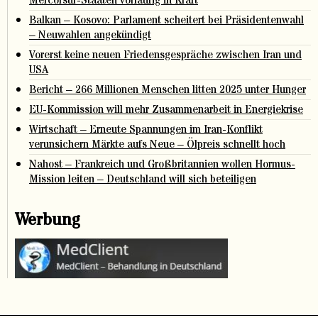
Mercorsur-Staaten vorläufig in Kraft
Balkan – Kosovo: Parlament scheitert bei Präsidentenwahl
– Neuwahlen angekündigt
Vorerst keine neuen Friedensgespräche zwischen Iran und
USA
Bericht – 266 Millionen Menschen litten 2025 unter Hunger
EU-Kommission will mehr Zusammenarbeit in Energiekrise
Wirtschaft – Erneute Spannungen im Iran-Konflikt
verunsichern Märkte aufs Neue – Ölpreis schnellt hoch
Nahost – Frankreich und Großbritannien wollen Hormus-
Mission leiten – Deutschland will sich beteiligen
Werbung