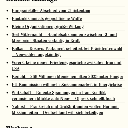
Europas stiller Abschied vom Christentum
Panturkismus als geopolitische Waffe
Kleine Organisationen, große Wirkung
Seit Mitternacht – Handelsabkommen zwischen EU und
Mercorsur-Staaten vorläufig in Kraft
Balkan – Kosovo: Parlament scheitert bei Präsidentenwahl
– Neuwahlen angekündigt
Vorerst keine neuen Friedensgespräche zwischen Iran und
USA
Bericht – 266 Millionen Menschen litten 2025 unter Hunger
EU-Kommission will mehr Zusammenarbeit in Energiekrise
Wirtschaft – Erneute Spannungen im Iran-Konflikt
verunsichern Märkte aufs Neue – Ölpreis schnellt hoch
Nahost – Frankreich und Großbritannien wollen Hormus-
Mission leiten – Deutschland will sich beteiligen