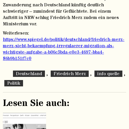
Zuwanderung nach Deutschland künftig deutlich
schwieriger – zumindest für Geflüchtete. Bei einem
Auftritt in NRW schlug Friedrich Merz zudem ein neues
Ministerium vor.
Weiterlesen:
https://www.spiegel.de/politik/deutschland/friedrich-merz-
merz-sieht-bekaempfung-irregulaerer-migration-als-
wichtigste-aufgabe-a-b06c5bda-e0e3-4697-bba4-
86b9b151f7c0
,
,
,
Deutschland
Friedrich Merz
info quelle
Politik
Lesen Sie auch: