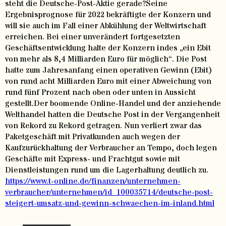
steht die Deutsche-Post-Aktie gerade?Seine
Ergebnisprognose für 2022 bekräftigte der Konzern und
will sie auch im Fall einer Abkühlung der Weltwirtschaft
erreichen. Bei einer unverändert fortgesetzten
Geschäftsentwicklung halte der Konzern indes „ein Ebit
von mehr als 8,4 Milliarden Euro für möglich“. Die Post
hatte zum Jahresanfang einen operativen Gewinn (Ebit)
von rund acht Milliarden Euro mit einer Abweichung von
rund fünf Prozent nach oben oder unten in Aussicht
gestellt.Der boomende Online-Handel und der anziehende
Welthandel hatten die Deutsche Post in der Vergangenheit
von Rekord zu Rekord getragen. Nun verliert zwar das
Paketgeschäft mit Privatkunden auch wegen der
Kaufzurückhaltung der Verbraucher an Tempo, doch legen
Geschäfte mit Express- und Frachtgut sowie mit
Dienstleistungen rund um die Lagerhaltung deutlich zu.
https://www.t-online.de/finanzen/unternehmen-
verbraucher/unternehmen/id_100035714/deutsche-post-
steigert-umsatz-und-gewinn-schwaechen-im-inland.html