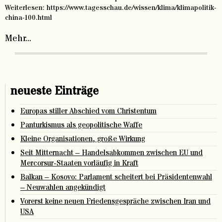
Weiterlesen: https://www.tagesschau.de/wissen/klima/klimapolitik-
china-100.html
Mehr...
neueste Einträge
Europas stiller Abschied vom Christentum
Panturkismus als geopolitische Waffe
Kleine Organisationen, große Wirkung
Seit Mitternacht – Handelsabkommen zwischen EU und
Mercorsur-Staaten vorläufig in Kraft
Balkan – Kosovo: Parlament scheitert bei Präsidentenwahl
– Neuwahlen angekündigt
Vorerst keine neuen Friedensgespräche zwischen Iran und
USA