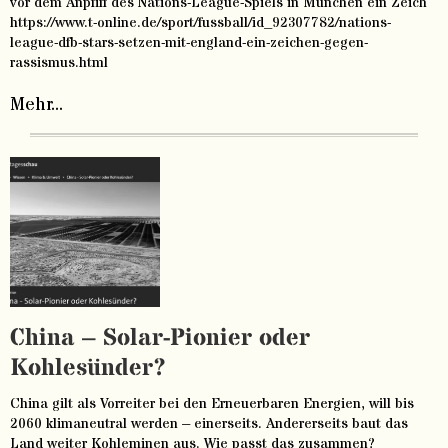
vor dem Anpfiff des Nations-League-Spiels in München ein Zeich
https://www.t-online.de/sport/fussball/id_92307782/nations-
league-dfb-stars-setzen-mit-england-ein-zeichen-gegen-
rassismus.html
Mehr...
China – Solar-Pionier oder
Kohlesünder?
China gilt als Vorreiter bei den Erneuerbaren Energien, will bis
2060 klimaneutral werden – einerseits. Andererseits baut das
Land weiter Kohleminen aus. Wie passt das zusammen?