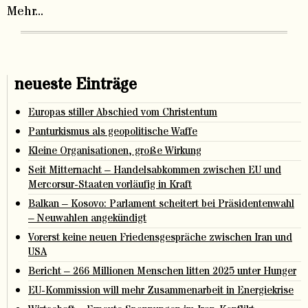
Mehr...
neueste Einträge
Europas stiller Abschied vom Christentum
Panturkismus als geopolitische Waffe
Kleine Organisationen, große Wirkung
Seit Mitternacht – Handelsabkommen zwischen EU und
Mercorsur-Staaten vorläufig in Kraft
Balkan – Kosovo: Parlament scheitert bei Präsidentenwahl
– Neuwahlen angekündigt
Vorerst keine neuen Friedensgespräche zwischen Iran und
USA
Bericht – 266 Millionen Menschen litten 2025 unter Hunger
EU-Kommission will mehr Zusammenarbeit in Energiekrise