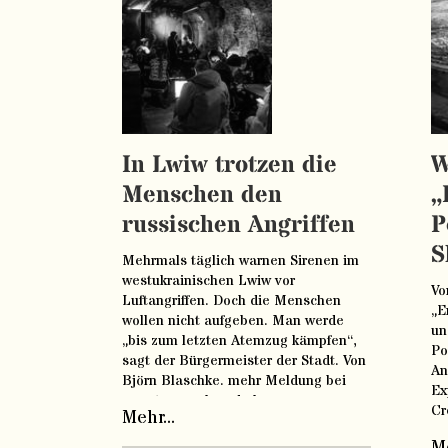
In Lwiw trotzen die
W
Menschen den
„
russischen Angriffen
P
S
Mehrmals täglich warnen Sirenen im
westukrainischen Lwiw vor
Vo
Luftangriffen. Doch die Menschen
„E
wollen nicht aufgeben. Man werde
un
„bis zum letzten Atemzug kämpfen“,
Po
sagt der Bürgermeister der Stadt. Von
An
Björn Blaschke. mehr Meldung bei
Ex
www.tagesschau.de lesen
Cr
Mehr...
https://www.tagesschau.de/ausland/ukraine-
ww
krieg-lwiw-101.html
Me