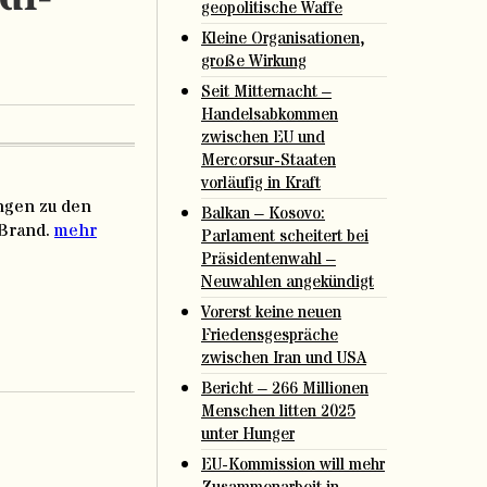
geopolitische Waffe
Kleine Organisationen,
große Wirkung
Seit Mitternacht –
Handelsabkommen
zwischen EU und
Mercorsur-Staaten
vorläufig in Kraft
ungen zu den
Balkan – Kosovo:
 Brand.
mehr
Parlament scheitert bei
Präsidentenwahl –
Neuwahlen angekündigt
Vorerst keine neuen
Friedensgespräche
zwischen Iran und USA
Bericht – 266 Millionen
Menschen litten 2025
unter Hunger
EU-Kommission will mehr