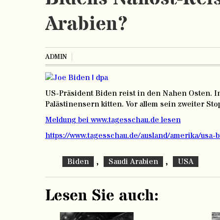
Arabien?
ADMIN
US-Präsident Biden reist in den Nahen Osten. In
Palästinensern kitten. Vor allem sein zweiter St
Meldung bei www.tagesschau.de lesen
https://www.tagesschau.de/ausland/amerika/usa-b
,
,
Biden
Saudi Arabien
USA
Lesen Sie auch: