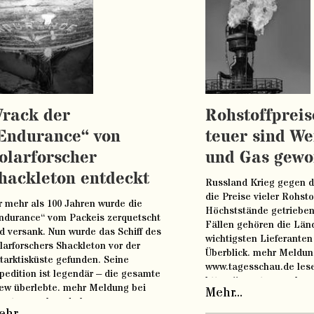
rack der
Rohstoffpreis
Endurance“ von
teuer sind We
olarforscher
und Gas gewo
hackleton entdeckt
Russland Krieg gegen d
die Preise vieler Rohsto
r mehr als 100 Jahren wurde die
Höchststände getrieben.
ndurance“ vom Packeis zerquetscht
Fällen gehören die Län
d versank. Nun wurde das Schiff des
wichtigsten Lieferanten 
larforschers Shackleton vor der
Überblick. mehr Meldun
tarktisküste gefunden. Seine
www.tagesschau.de les
pedition ist legendär – die gesamte
https://www.tagesschau.d
ew überlebte. mehr Meldung bei
Mehr...
rekorde-preis-oel-erdga
w.tagesschau.de lesen
101.html
hr...