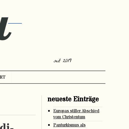
seit 2019
RT
neueste Einträge
Europas stiller Abschied
vom Christentum
di-
Panturkismus als