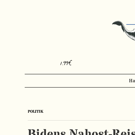
1.99€
Ha
POLITIK
Bidens Nahost-Rei