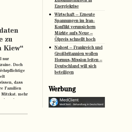
Zusammenarbeit in
Energiekrise
Wirtschaft – Erneute
Spannungen im Iran-
Konflikt verunsichern
ldaten
Märkte aufs Neue –
e zu
Ölpreis schnellt hoch
h Kiew“
Nahost – Frankreich und
Großbritannien wollen
l nur
Hormus-Mission leiten –
kraine. Doch
Deutschland will sich
ehrpflichtige
beteiligen
elt
issen, dass
Werbung
hre Familien
 Mitzkat. mehr
schau.de
de/ausland/russische-
01.html