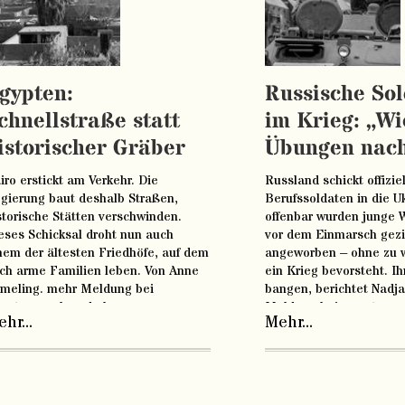
gypten:
Russische So
chnellstraße statt
im Krieg: „Wi
istorischer Gräber
Übungen nac
iro erstickt am Verkehr. Die
Russland schickt offiziel
gierung baut deshalb Straßen,
Berufssoldaten in die U
storische Stätten verschwinden.
offenbar wurden junge W
eses Schicksal droht nun auch
vor dem Einmarsch gezi
nem der ältesten Friedhöfe, auf dem
angeworben – ohne zu w
ch arme Familien leben. Von Anne
ein Krieg bevorsteht. I
lmeling. mehr Meldung bei
bangen, berichtet Nadja
w.tagesschau.de lesen
Meldung bei www.tages
hr...
Mehr...
en-
tps://www.tagesschau.de/ausland/afrika/kairo-
lesen
tenstadt-101.html
https://www.tagesschau.
soldaten-wer-kaempft-1