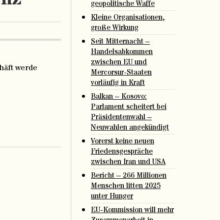
geopolitische Waffe
Kleine Organisationen,
große Wirkung
Seit Mitternacht –
Handelsabkommen
zwischen EU und
chäft werde
Mercorsur-Staaten
vorläufig in Kraft
Balkan – Kosovo:
Parlament scheitert bei
Präsidentenwahl –
Neuwahlen angekündigt
Vorerst keine neuen
Friedensgespräche
zwischen Iran und USA
Bericht – 266 Millionen
Menschen litten 2025
unter Hunger
EU-Kommission will mehr