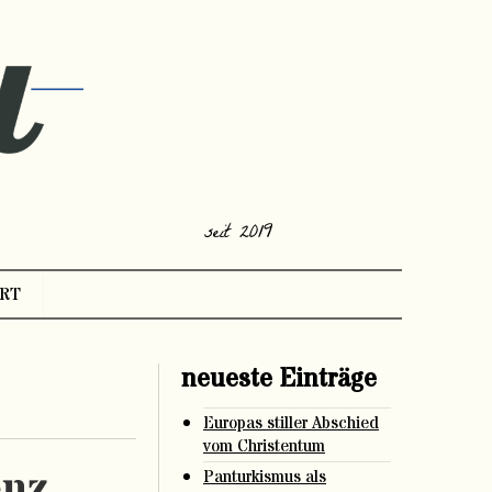
seit 2019
RT
neueste Einträge
Europas stiller Abschied
vom Christentum
enz
Panturkismus als