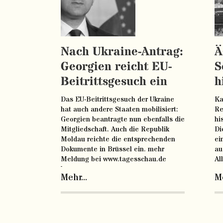
Nach Ukraine-Antrag:
Ä
Georgien reicht EU-
S
Beitrittsgesuch ein
h
Das EU-Beitrittsgesuch der Ukraine
Ka
hat auch andere Staaten mobilisiert:
Re
Georgien beantragte nun ebenfalls die
hi
Mitgliedschaft. Auch die Republik
Di
Moldau reichte die entsprechenden
ei
Dokumente in Brüssel ein. mehr
au
Meldung bei www.tagesschau.de
Al
lesen
ww
Mehr...
Me
https://www.tagesschau.de/ausland/europa/georgi
ht
moldau-101.html
to