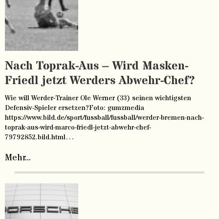
Nach Toprak-Aus – Wird Masken-
Friedl jetzt Werders Abwehr-Chef?
Wie will Werder-Trainer Ole Werner (33) seinen wichtigsten
Defensiv-Spieler ersetzen?Foto: gumzmedia
https://www.bild.de/sport/fussball/fussball/werder-bremen-nach-
toprak-aus-wird-marco-friedl-jetzt-abwehr-chef-
79792852.bild.html…
Mehr...