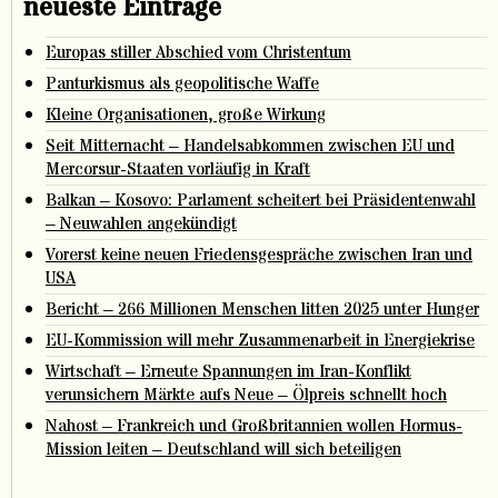
neueste Einträge
Europas stiller Abschied vom Christentum
Panturkismus als geopolitische Waffe
Kleine Organisationen, große Wirkung
Seit Mitternacht – Handelsabkommen zwischen EU und
Mercorsur-Staaten vorläufig in Kraft
Balkan – Kosovo: Parlament scheitert bei Präsidentenwahl
– Neuwahlen angekündigt
Vorerst keine neuen Friedensgespräche zwischen Iran und
USA
Bericht – 266 Millionen Menschen litten 2025 unter Hunger
EU-Kommission will mehr Zusammenarbeit in Energiekrise
Wirtschaft – Erneute Spannungen im Iran-Konflikt
verunsichern Märkte aufs Neue – Ölpreis schnellt hoch
Nahost – Frankreich und Großbritannien wollen Hormus-
Mission leiten – Deutschland will sich beteiligen