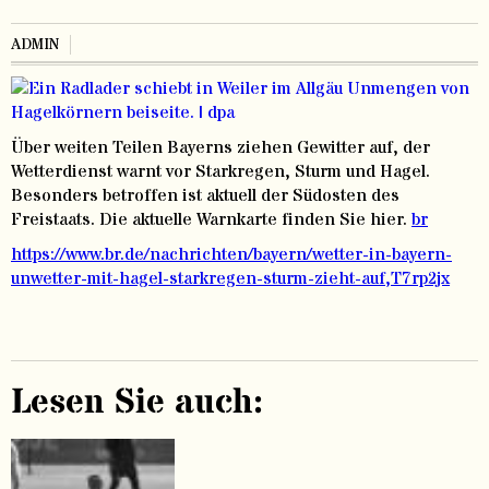
ADMIN
Über weiten Teilen Bayerns ziehen Gewitter auf, der
Wetterdienst warnt vor Starkregen, Sturm und Hagel.
Besonders betroffen ist aktuell der Südosten des
Freistaats. Die aktuelle Warnkarte finden Sie hier.
br
https://www.br.de/nachrichten/bayern/wetter-in-bayern-
unwetter-mit-hagel-starkregen-sturm-zieht-auf,T7rp2jx
Lesen Sie auch: