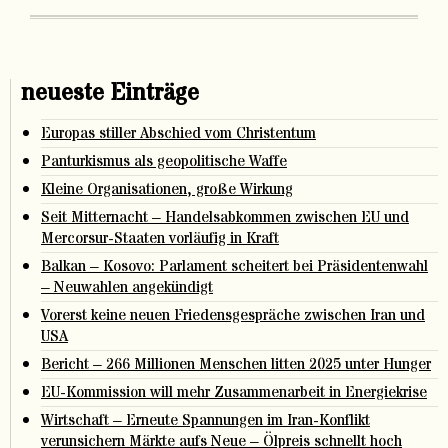
neueste Einträge
Europas stiller Abschied vom Christentum
Panturkismus als geopolitische Waffe
Kleine Organisationen, große Wirkung
Seit Mitternacht – Handelsabkommen zwischen EU und
Mercorsur-Staaten vorläufig in Kraft
Balkan – Kosovo: Parlament scheitert bei Präsidentenwahl
– Neuwahlen angekündigt
Vorerst keine neuen Friedensgespräche zwischen Iran und
USA
Bericht – 266 Millionen Menschen litten 2025 unter Hunger
EU-Kommission will mehr Zusammenarbeit in Energiekrise
Wirtschaft – Erneute Spannungen im Iran-Konflikt
verunsichern Märkte aufs Neue – Ölpreis schnellt hoch