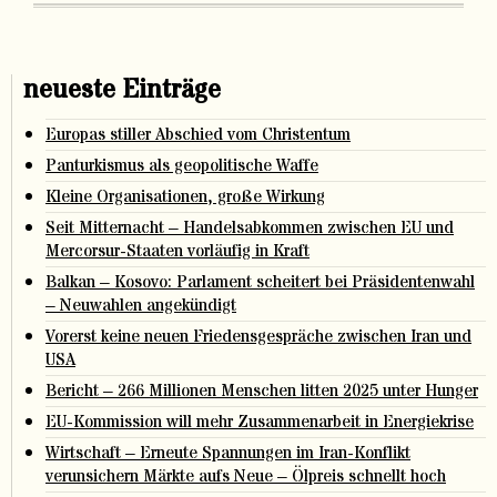
neueste Einträge
Europas stiller Abschied vom Christentum
Panturkismus als geopolitische Waffe
Kleine Organisationen, große Wirkung
Seit Mitternacht – Handelsabkommen zwischen EU und
Mercorsur-Staaten vorläufig in Kraft
Balkan – Kosovo: Parlament scheitert bei Präsidentenwahl
– Neuwahlen angekündigt
Vorerst keine neuen Friedensgespräche zwischen Iran und
USA
Bericht – 266 Millionen Menschen litten 2025 unter Hunger
EU-Kommission will mehr Zusammenarbeit in Energiekrise
Wirtschaft – Erneute Spannungen im Iran-Konflikt
verunsichern Märkte aufs Neue – Ölpreis schnellt hoch