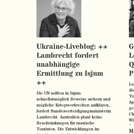
Ukraine-Liveblog: ++
G
Lambrecht fordert
L
unabhängige
Q
Ermittlung zu Isjum
P
++
Lo
di
Die UN sollten in Isjum
Tr
schnellstmöglich Beweise sichern und
Ap
mögliche Kriegsverbrechen aufklären,
ge
fordert Bundesverteidigungsministerin
Ch
Lambrecht. Australien plant keine
Wi
Beschränkungen für russische
Pa
Touristen. Die Entwicklungen im
Me
zu