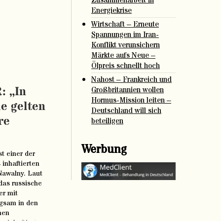
Zusammenarbeit in
Energiekrise
Wirtschaft – Erneute
Spannungen im Iran-
Konflikt verunsichern
Märkte aufs Neue –
Ölpreis schnellt hoch
Nahost – Frankreich und
 „In
Großbritannien wollen
Hormus-Mission leiten –
e gelten
Deutschland will sich
re
beteiligen
Werbung
t einer der
 inhaftierten
Nawalny. Laut
das russische
er mit
ngsam in den
nen