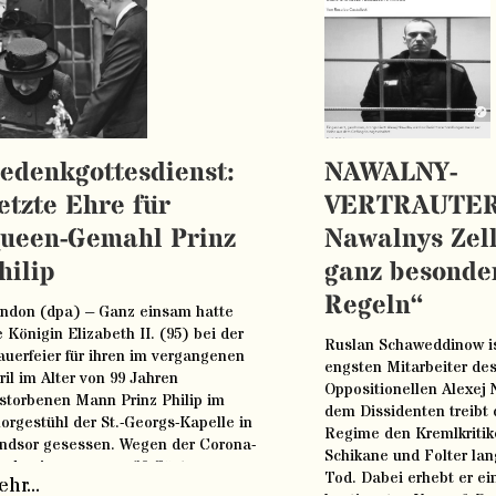
edenkgottesdienst:
NAWALNY-
etzte Ehre für
VERTRAUTER:
ueen-Gemahl Prinz
Nawalnys Zell
hilip
ganz besonde
Regeln“
ndon (dpa) – Ganz einsam hatte
e Königin Elizabeth II. (95) bei der
Ruslan Schaweddinow is
auerfeier für ihren im vergangenen
engsten Mitarbeiter des
ril im Alter von 99 Jahren
Oppositionellen Alexej 
storbenen Mann Prinz Philip im
dem Dissidenten treibt 
orgestühl der St.-Georgs-Kapelle in
Regime den Kremlkritik
ndsor gesessen. Wegen der Corona-
Schikane und Folter la
ndemie waren nur 30 Gäste
Tod. Dabei erhebt er ei
hr...
gelassen, Abstandhalten wa