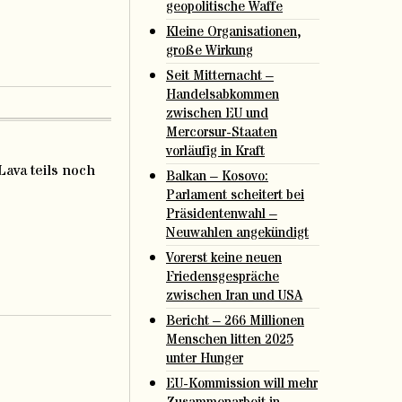
geopolitische Waffe
Kleine Organisationen,
große Wirkung
Seit Mitternacht –
Handelsabkommen
zwischen EU und
Mercorsur-Staaten
vorläufig in Kraft
Lava teils noch
Balkan – Kosovo:
Parlament scheitert bei
Präsidentenwahl –
Neuwahlen angekündigt
Vorerst keine neuen
Friedensgespräche
zwischen Iran und USA
Bericht – 266 Millionen
Menschen litten 2025
unter Hunger
EU-Kommission will mehr