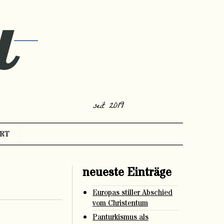
seit 2019
RT
neueste Einträge
Europas stiller Abschied
vom Christentum
Panturkismus als