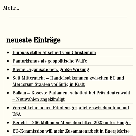
Mehr...
neueste Einträge
Europas stiller Abschied vom Christentum
Panturkismus als geopolitische Waffe
Kleine Organisationen, große Wirkung
Seit Mitternacht – Handelsabkommen zwischen EU und
Mercorsur-Staaten vorläufig in Kraft
Balkan – Kosovo: Parlament scheitert bei Präsidentenwahl
– Neuwahlen angekündigt
Vorerst keine neuen Friedensgespräche zwischen Iran und
USA
Bericht – 266 Millionen Menschen litten 2025 unter Hunger
EU-Kommission will mehr Zusammenarbeit in Energiekrise