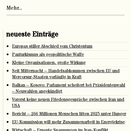
Mehr...
neueste Einträge
Europas stiller Abschied vom Christentum
Panturkismus als geopolitische Waffe
Kleine Organisationen, große Wirkung
Seit Mitternacht – Handelsabkommen zwischen EU und
Mercorsur-Staaten vorläufig in Kraft
Balkan – Kosovo: Parlament scheitert bei Präsidentenwahl
– Neuwahlen angekündigt
Vorerst keine neuen Friedensgespräche zwischen Iran und
USA
Bericht – 266 Millionen Menschen litten 2025 unter Hunger
EU-Kommission will mehr Zusammenarbeit in Energiekrise
Wirtschaft – Erneute Spannungen im Iran-Konflikt