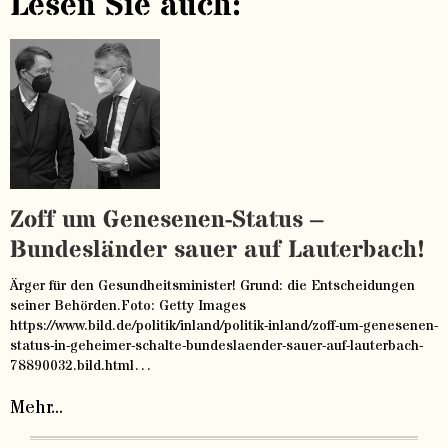
Lesen Sie auch:
Zoff um Genesenen-Status –
Bundesländer sauer auf Lauterbach!
Ärger für den Gesundheitsminister! Grund: die Entscheidungen
seiner Behörden.Foto: Getty Images
https://www.bild.de/politik/inland/politik-inland/zoff-um-genesenen-
status-in-geheimer-schalte-bundeslaender-sauer-auf-lauterbach-
78890032.bild.html…
Mehr...