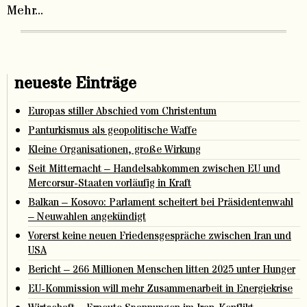
Mehr...
neueste Einträge
Europas stiller Abschied vom Christentum
Panturkismus als geopolitische Waffe
Kleine Organisationen, große Wirkung
Seit Mitternacht – Handelsabkommen zwischen EU und
Mercorsur-Staaten vorläufig in Kraft
Balkan – Kosovo: Parlament scheitert bei Präsidentenwahl
– Neuwahlen angekündigt
Vorerst keine neuen Friedensgespräche zwischen Iran und
USA
Bericht – 266 Millionen Menschen litten 2025 unter Hunger
EU-Kommission will mehr Zusammenarbeit in Energiekrise