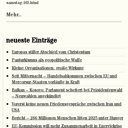
samstag-165.html
Mehr...
neueste Einträge
Europas stiller Abschied vom Christentum
Panturkismus als geopolitische Waffe
Kleine Organisationen, große Wirkung
Seit Mitternacht – Handelsabkommen zwischen EU und
Mercorsur-Staaten vorläufig in Kraft
Balkan – Kosovo: Parlament scheitert bei Präsidentenwahl
– Neuwahlen angekündigt
Vorerst keine neuen Friedensgespräche zwischen Iran und
USA
Bericht – 266 Millionen Menschen litten 2025 unter Hunger
EU-Kommission will mehr Zusammenarbeit in Energiekrise