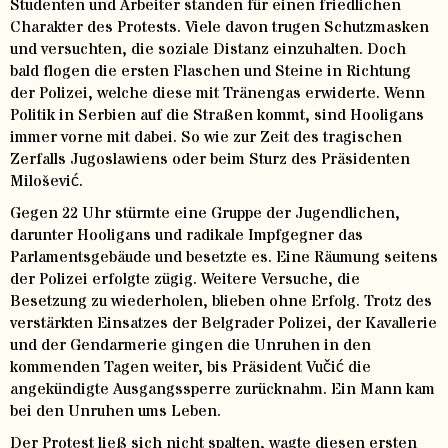
Studenten und Arbeiter standen für einen friedlichen
Charakter des Protests. Viele davon trugen Schutzmasken
und versuchten, die soziale Distanz einzuhalten. Doch
bald flogen die ersten Flaschen und Steine in Richtung
der Polizei, welche diese mit Tränengas erwiderte. Wenn
Politik in Serbien auf die Straßen kommt, sind Hooligans
immer vorne mit dabei. So wie zur Zeit des tragischen
Zerfalls Jugoslawiens oder beim Sturz des Präsidenten
Milošević.
Gegen 22 Uhr stürmte eine Gruppe der Jugendlichen,
darunter Hooligans und radikale Impfgegner das
Parlamentsgebäude und besetzte es. Eine Räumung seitens
der Polizei erfolgte zügig. Weitere Versuche, die
Besetzung zu wiederholen, blieben ohne Erfolg. Trotz des
verstärkten Einsatzes der Belgrader Polizei, der Kavallerie
und der Gendarmerie gingen die Unruhen in den
kommenden Tagen weiter, bis Präsident Vučić die
angekündigte Ausgangssperre zurücknahm. Ein Mann kam
bei den Unruhen ums Leben.
Der Protest ließ sich nicht spalten, wagte diesen ersten