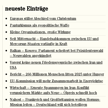
neueste Einträge
Europas stiller Abschied vom Christentum
Panturkismus als geopolitische Waffe
Kleine Organisationen, große Wirkung
Seit Mitternacht – Handelsabkommen zwischen EU und
Mercorsur-Staaten vorläufig in Kraft
Balkan – Kosovo: Parlament scheitert bei Präsidentenwahl
– Neuwahlen angekündigt
Vorerst keine neuen Friedensgespräche zwischen Iran und
USA
Bericht – 266 Millionen Menschen litten 2025 unter Hunger
EU-Kommission will mehr Zusammenarbeit in Energiekrise
Wirtschaft – Erneute Spannungen im Iran-Konflikt
verunsichern Märkte aufs Neue – Ölpreis schnellt hoch
Nahost – Frankreich und Großbritannien wollen Hormus-
Mission leiten – Deutschland will sich beteiligen