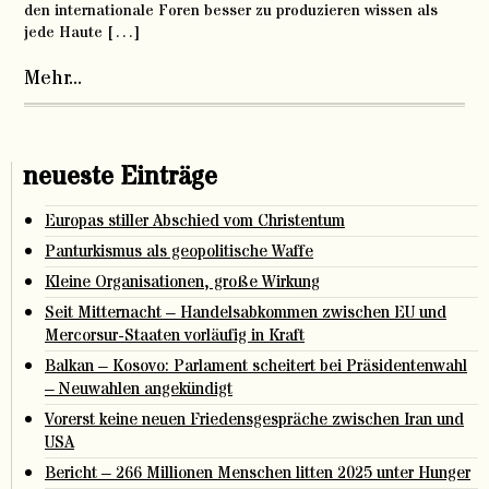
den internationale Foren besser zu produzieren wissen als
jede Haute […]
Mehr...
neueste Einträge
Europas stiller Abschied vom Christentum
Panturkismus als geopolitische Waffe
Kleine Organisationen, große Wirkung
Seit Mitternacht – Handelsabkommen zwischen EU und
Mercorsur-Staaten vorläufig in Kraft
Balkan – Kosovo: Parlament scheitert bei Präsidentenwahl
– Neuwahlen angekündigt
Vorerst keine neuen Friedensgespräche zwischen Iran und
USA
Bericht – 266 Millionen Menschen litten 2025 unter Hunger