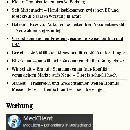
Kleine Organisationen, große Wirkung
Seit Mitternacht – Handelsabkommen zwischen EU und
Mercorsur-Staaten vorläufig in Kraft
Balkan – Kosovo: Parlament scheitert bei Präsidentenwahl
– Neuwahlen angekündigt
Vorerst keine neuen Friedensgespräche zwischen Iran und
USA
Bericht – 266 Millionen Menschen litten 2025 unter Hunger
EU-Kommission will mehr Zusammenarbeit in Energiekrise
Wirtschaft – Erneute Spannungen im Iran-Konflikt
verunsichern Märkte aufs Neue – Ölpreis schnellt hoch
Nahost – Frankreich und Großbritannien wollen Hormus-
Mission leiten – Deutschland will sich beteiligen
Werbung